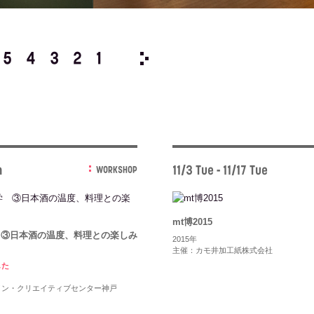
5
4
3
2
1
2014/
12
11
10
9
8
n
11/3 Tue - 11/17 Tue
WORKSHOP
mt博2015
 ③日本酒の温度、料理との楽しみ
2015年
主催：カモ井加工紙株式会社
した
イン・クリエイティブセンター神戸