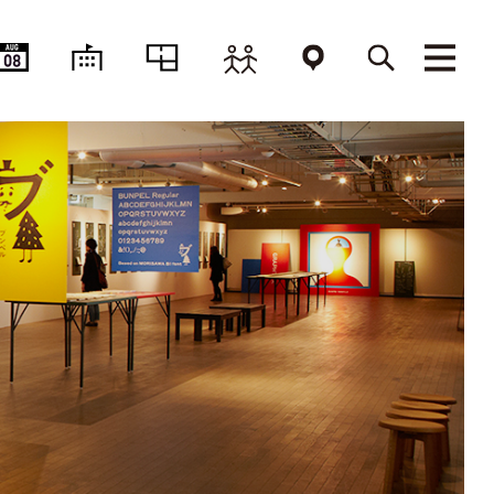
AUG
08