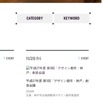
CATEGORY
KEYWORD
7
6
5
4
3
2
1
2013/
12
11
10
11/20 Fri
EVENT
EVENT
平成27年度 第3回「デザイン都市・神戸」創
造会議
2015年
主催：神戸市企画調整局デザイン都市推進部