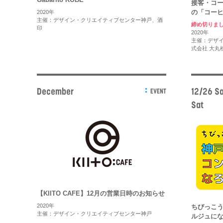
接客・コー
の「コー
2020年
主催：デザイン・クリエイティブセンター神戸、酒
締め切りま
印
2020年
主催：デザ
式会社 大丸
December
12/26 Sa
EVENT
Sat
【KIITO CAFE】12月の営業日時のお知らせ
2020年
ちびっこう
主催：デザイン・クリエイティブセンター神戸
ルジュに