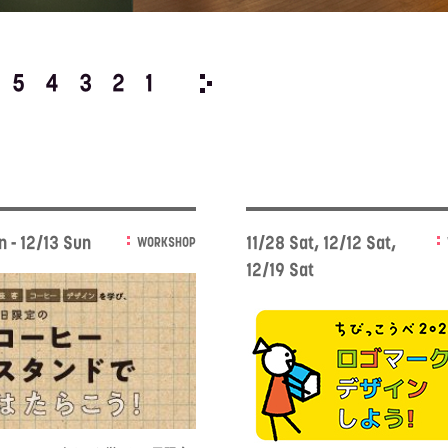
5
4
3
2
1
2019/
12
11
10
9
8
n - 12/13 Sun
11/28 Sat, 12/12 Sat,
WORKSHOP
12/19 Sat