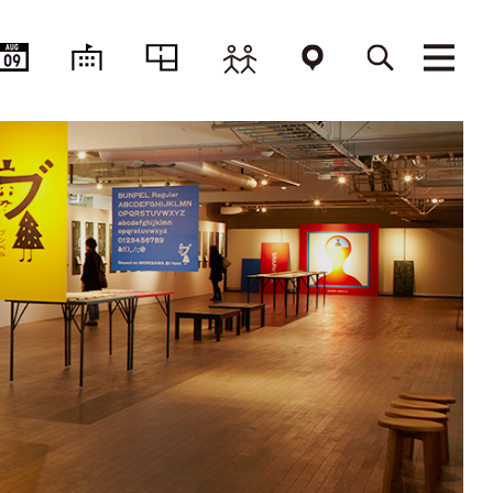
AUG
09