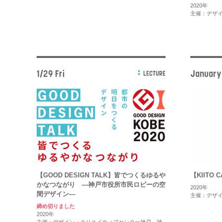
2020年
主催：デザ
1/29 Fri
January
LECTURE
【GOOD DESIGN TALK】皆でつくるゆるや
【KIITO
かなつながり ―神戸市役所市民ロビーの空
2020年
間デザイン―
主催：デザ
締め切りました
2020年