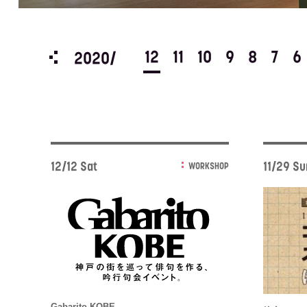
3
2
1
12
11
10
9
8
7
6
2020/
12/12 Sat
11/29 Su
WORKSHOP
Gabarito KOBE