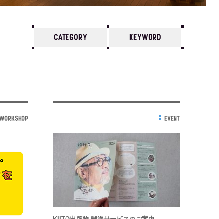
CATEGORY
KEYWORD
7
6
5
4
3
2
1
2018/
12
11
10
WORKSHOP
EVENT
KIITO出版物 郵送サービスのご案内