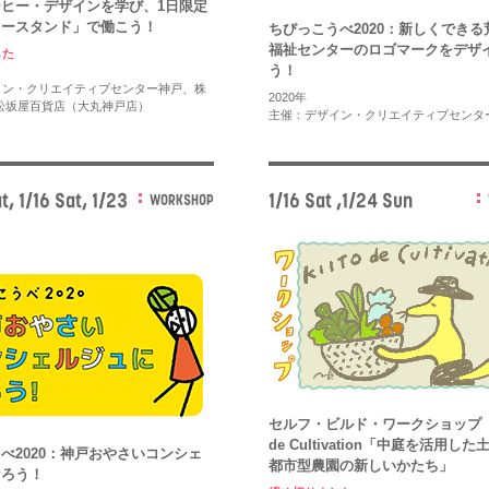
ヒー・デザインを学び、1日限定
ヒースタンド」で働こう！
ちびっこうべ2020：新しくできる
福祉センターのロゴマークをデザ
した
う！
イン・クリエイティブセンター神戸、株
2020年
松坂屋百貨店（大丸神戸店）
主催：デザイン・クリエイティブセンタ
t, 1/16 Sat, 1/23
1/16 Sat ,1/24 Sun
WORKSHOP
セルフ・ビルド・ワークショップ K
de Cultivation「中庭を活用し
べ2020：神戸おやさいコンシェ
都市型農園の新しいかたち」
なろう！