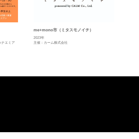
me+mono市（ミタスモノイチ）
2023年
ハナエミア
主催：カーム株式会社