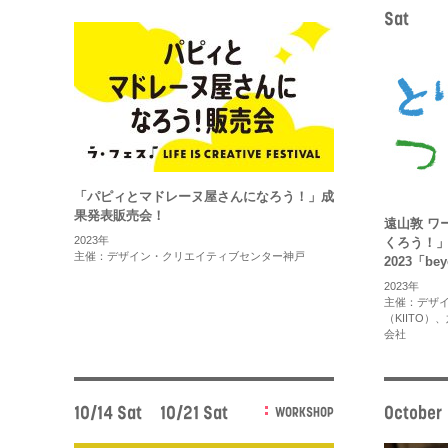
Sat
「パピィとマドレーヌ屋さんになろう！」成
果発表販売会！
遠山敦 ワ
2023年
くろう！
主催：デザイン・クリエイティブセンター神戸
2023「be
2023年
主催：デザ
（KIITO
会社
10/14 Sat、10/21 Sat
October
WORKSHOP