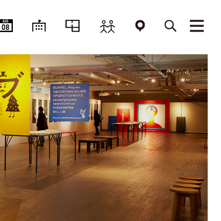
AUG
08