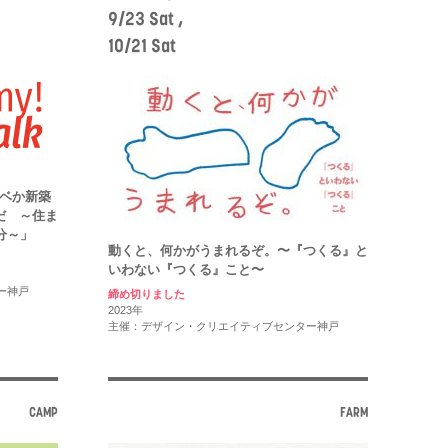
9/23 Sat ,
10/21 Sat
「リノベか新築
だ ～住ま
分～」
動くと、何かがうまれるぞ。〜『つくる』と
いわない『つくる』こと〜
ー神戸
締め切りました
2023年
主催：デザイン・クリエイティブセンター神戸
CAMP
FARM