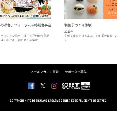
らの洋食」フォーラム＆特別食事会
和菓子づくり体験
2023年
ファッション協会主催「神戸の食文化発
主催：練り切り＆あんこのお花®教室 
共催〕神戸市・神戸商工会議所
ン
メールマガジン登録
サポーター募集
COPYRIGHT KIITO DESIGN AND CREATIVE CENTER KOBE ALL RIGHTS RESERVED.