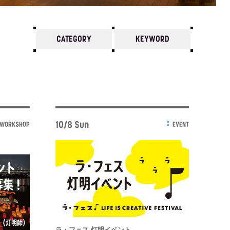
CATEGORY
KEYWORD
7
6
5
4
3
2
1
2021/
12
11
10
10/8 Sun
WORKSHOP
EVENT
ラ・フェス 灯明イベント