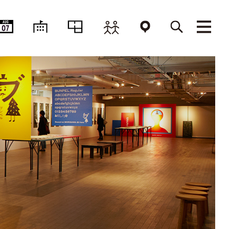
AUG
07