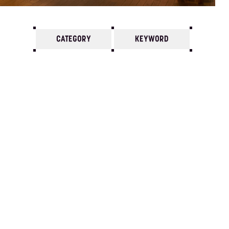
CATEGORY
KEYWORD
7
6
5
4
3
2
1
1980/
12
11
10