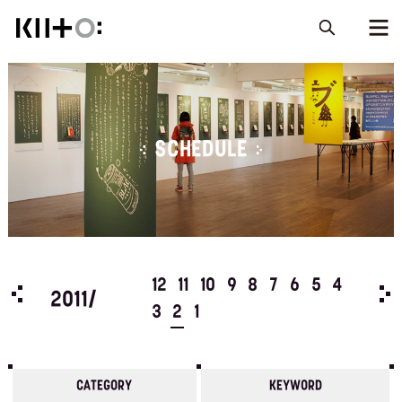
SCHEDULE
5
4
12
11
10
9
8
7
6
5
4
201
2011/
3
2
1
CATEGORY
KEYWORD