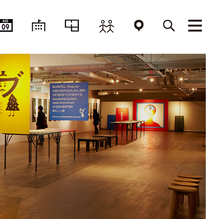
AUG
09