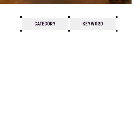
CATEGORY
KEYWORD
7
6
5
4
3
2
1
1994/
12
11
10