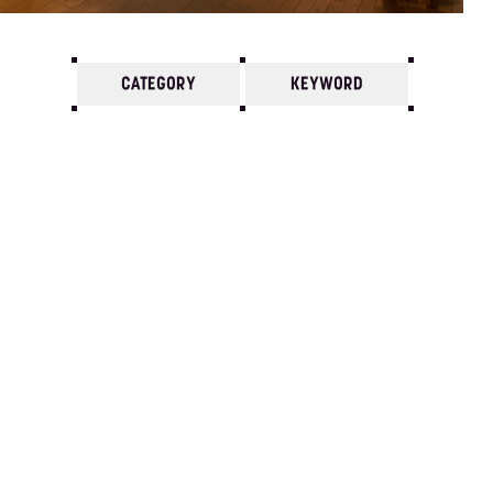
CATEGORY
KEYWORD
7
6
5
4
3
2
1
1991/
12
11
10