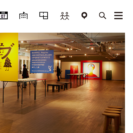
AUG
07