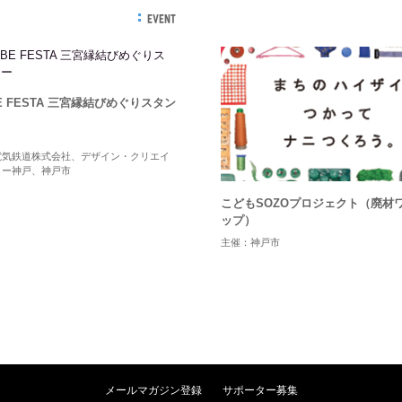
EVENT
OBE FESTA 三宮縁結びめぐりスタン
電気鉄道株式会社、デザイン・クリエイ
ター神戸、神戸市
こどもSOZOプロジェクト（廃材
ップ）
主催：神戸市
メールマガジン登録
サポーター募集