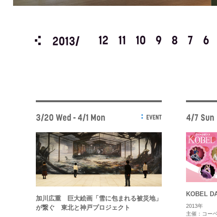
3
2
1
12
11
10
9
8
7
6
2013/
3/20 Wed - 4/1 Mon
4/7 Sun
EVENT
KOBEL D
加川広重 巨大絵画「雪に包まれる被災地」
2013年
が繋ぐ 東北と神戸プロジェクト
主催：コー