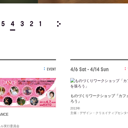
5
4
3
2
1
2012/
12
11
10
9
8
4/6 Sat - 4/14 Sun
EVENT
ものづくりワークショップ「カフ
ろう」
2013年
主催：デザイン・クリエイティブセンタ
ANCE
ベル実行委員会