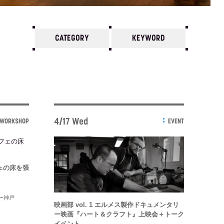
CATEGORY
KEYWORD
7
6
5
4
3
2
1
2011/
12
11
10
4/17 Wed
WORKSHOP
EVENT
ェの床を張
ー神戸
映画部 vol. 1 エルメス製作ドキュメンタリ
ー映画『ハート＆クラフト』上映会＋トーク
イベント