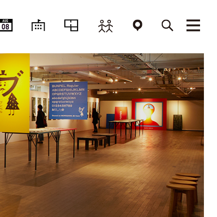
AUG
08