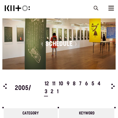
SCHEDULE
5
4
12
11
10
9
8
7
6
5
4
200
2005/
3
2
1
CATEGORY
KEYWORD