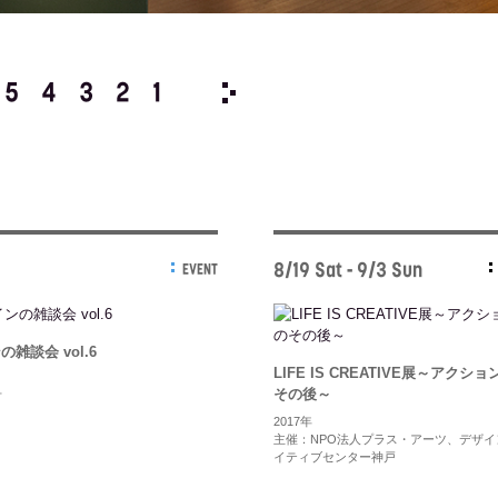
5
4
3
2
1
2016/
12
11
10
9
8
8/19 Sat - 9/3 Sun
EVENT
雑談会 vol.6
LIFE IS CREATIVE展～アクシ
その後～
市
2017年
主催：NPO法人プラス・アーツ、デザイ
イティブセンター神戸