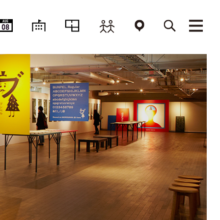
AUG
08