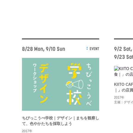
8/28 Mon, 9/10 Sun
9/2 Sat,
EVENT
9/23 Sa
KIITO 
｜」の店
2017年
主催：デザ
ちびっこうべ学校｜デザイン｜まちを観察し
て、色やかたちを採取しよう
2017年