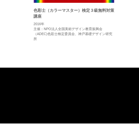
色彩士（カラーマスター）検定３級無料対策
講座
2016年
主催：NPO法人全国美術デザイン教育振興会
（ADEC)色彩士検定委員会、神戸基礎デザイン研究
所