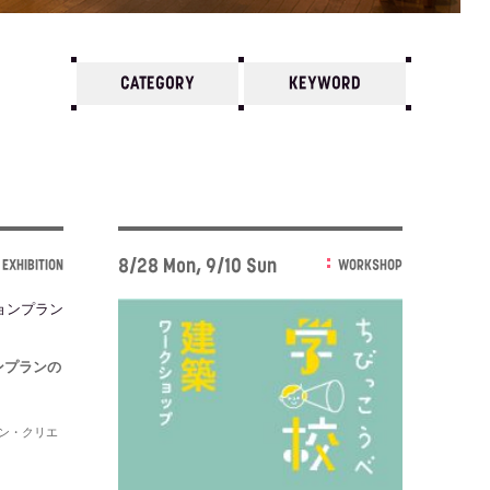
CATEGORY
KEYWORD
7
6
5
4
3
2
1
2015/
12
11
10
8/28 Mon, 9/10 Sun
EXHIBITION
WORKSHOP
ョンプランの
ン・クリエ