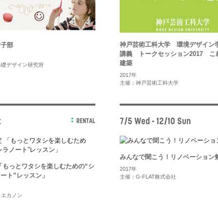
神戸芸術工科大学 環境デザイン
女子部
講義 トークセッション2017 こ
建築
基礎デザイン研究所
2017年
主催：神戸芸術工科大学
t
7/5 Wed - 12/10 Sun
RENTAL
みんなで聞こう！リノベーション
「もっとワタシを楽しむための“シ
2017年
ート”レッスン」
主催：G-FLAT株式会社
リエカノン