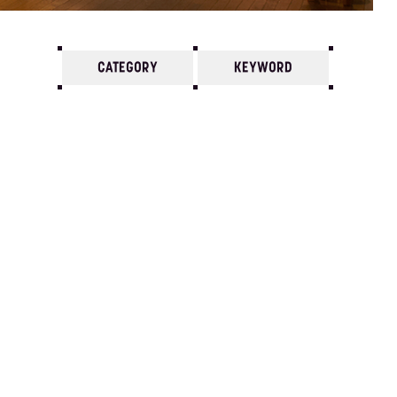
CATEGORY
KEYWORD
7
6
5
4
3
2
1
1977/
12
11
10