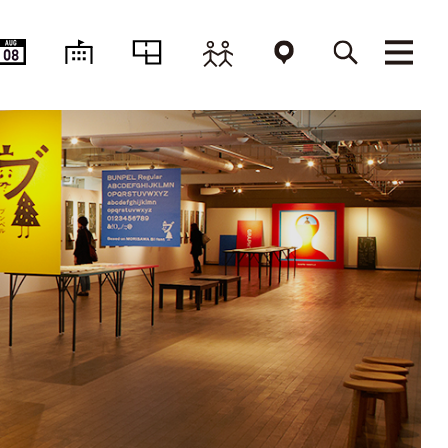
AUG
08