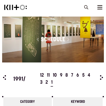
SCHEDULE
5
4
12
11
10
9
8
7
6
5
4
199
1991/
3
2
1
CATEGORY
KEYWORD