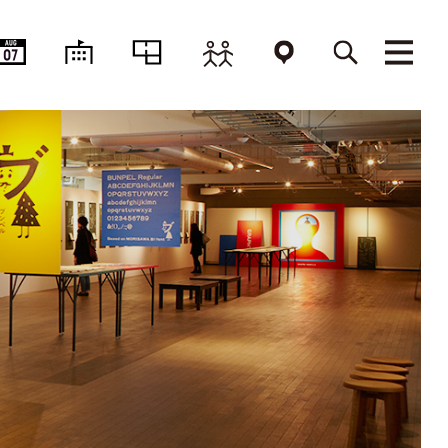
AUG
07