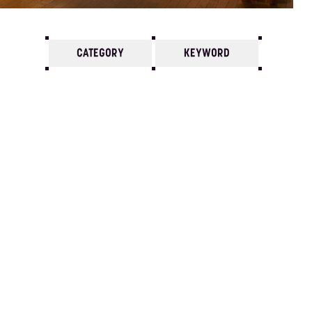
CATEGORY
KEYWORD
7
6
5
4
3
2
1
1982/
12
11
10