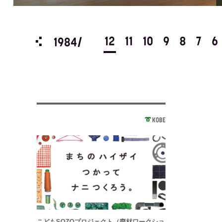
3
2
1
12
11
10
9
8
7
6
1984/
KOBE
こどもSOZOプロジェクト（廃材ワークショ