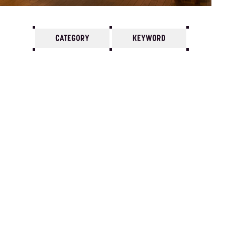
CATEGORY
KEYWORD
7
6
5
4
3
2
1
1990/
12
11
10