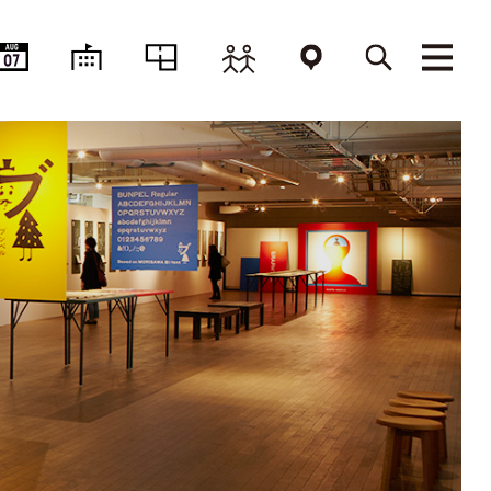
AUG
07