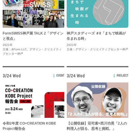
FormSWISS神戸展 TALK 2「デザイン
神戸スタディーズ ＃8「まちで映画が
と視点」
生まれる時」
2021年
2021年
主催：&Form LLC、デザイン・クリエイティ
主催：デザイン・クリエイティブセンター神戸
ブセンター神戸
3/24 Wed
3/24 Wed
EVENT
PROJECT
令和2年度 CO+CREATION KOBE
【公開収録】荘司索×西川功晃「2人の
Project報告会
料理人が語る、思考と挑戦。」