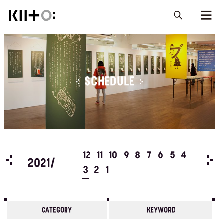
SCHEDULE
5
4
12
11
10
9
8
7
6
5
4
202
2021/
3
2
1
CATEGORY
KEYWORD