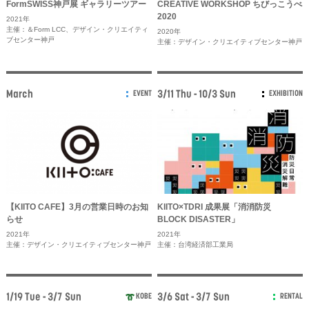
FormSWISS神戸展 ギャラリーツアー
CREATIVE WORKSHOP ちびっこうべ
2020
2021年
主催：＆Form LCC、デザイン・クリエイティ
2020年
ブセンター神戸
主催：デザイン・クリエイティブセンター神戸
March
3/11 Thu - 10/3 Sun
EVENT
EXHIBITION
【KIITO CAFE】3月の営業日時のお知
KIITO×TDRI 成果展「消消防災
らせ
BLOCK DISASTER」
2021年
2021年
主催：デザイン・クリエイティブセンター神戸
主催：台湾経済部工業局
1/19 Tue - 3/7 Sun
3/6 Sat - 3/7 Sun
KOBE
RENTAL