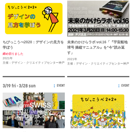
ちびっこうべ2020：デザインの見方を
未来のかけらラボ vol.16「『宇宙船地
学ぼう
球号 操縦マニュアル』を“今”読み返
す」
締め切りました
2021年
2021年
主催：デザイン・クリエイティブセンター神戸
主催：デザイン・クリエイティブセンター神戸
3/19 fri - 3/28 sun
EVENT
EVENT