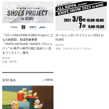
「CO＋CREATION KOBE Projectこど
オールニッポンナイフショー2021 in
もの創造型」助成対象事業
KOBE
「VIVITA ARTISAN “SHOES プロジェ
2021年
クト” in 神戸〜神戸の街に似合う一足
主催：三木カスタムナイフギルド
をつくろう！」展示
2021年
主催：神戸市
3/14 Sun
RENTAL