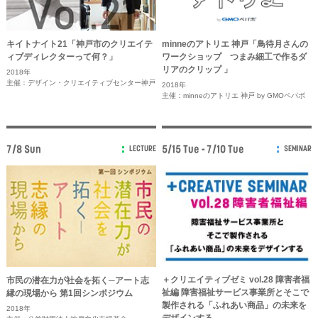
キイトナイト21「神戸市のクリエイテ
minneのアトリエ 神戸「鳥待月さんの
ィブディレクターって何？」
ワークショップ つまみ細工で作るダ
リアのクリップ 」
2018年
主催：デザイン・クリエイティブセンター神戸
2018年
主催：minneのアトリエ 神戸 by GMOペパボ
7/8 Sun
5/15 Tue - 7/10 Tue
LECTURE
SEMINAR
＋クリエイティブゼミ vol.28 障害者福
市民の潜在力が社会を拓く─アート志
祉編 障害福祉サービス事業所とそこで
縁の現場から 第1回シンポジウム
製作される「ふれあい商品」の未来を
2018年