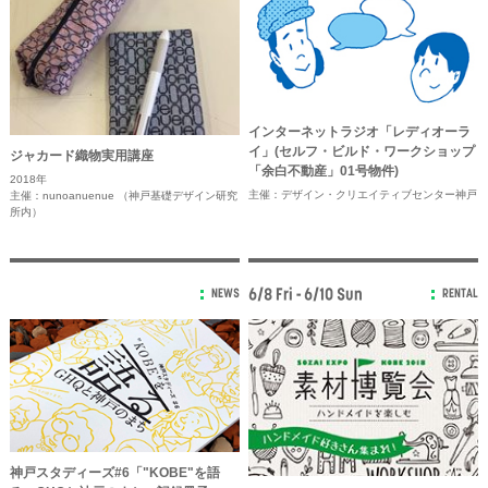
インターネットラジオ「レディオーラ
イ」(セルフ・ビルド・ワークショップ
ジャカード織物実用講座
「余白不動産」01号物件)
2018年
主催：デザイン・クリエイティブセンター神戸
主催：nunoanuenue （神戸基礎デザイン研究
所内）
6/8 Fri - 6/10 Sun
NEWS
RENTAL
神戸スタディーズ#6「"KOBE"を語