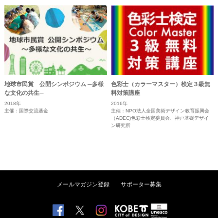
地球市民賞 公開シンポジウム ─多様
色彩士（カラーマスター）検定３級無
な文化の共生─
料対策講座
2018年
2016年
主催：国際交流基金
主催：NPO法人全国美術デザイン教育振興会
（ADEC)色彩士検定委員会、神戸基礎デザイ
ン研究所
メールマガジン登録
サポーター募集