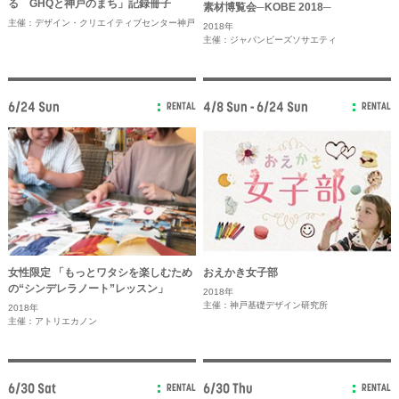
る GHQと神戸のまち」記録冊子
素材博覧会─KOBE 2018─
主催：デザイン・クリエイティブセンター神戸
2018年
主催：ジャパンビーズソサエティ
6/24 Sun
4/8 Sun - 6/24 Sun
RENTAL
RENTAL
女性限定 「もっとワタシを楽しむため
おえかき女子部
の“シンデレラノート”レッスン」
2018年
主催：神戸基礎デザイン研究所
2018年
主催：アトリエカノン
6/30 Sat
6/30 Thu
RENTAL
RENTAL