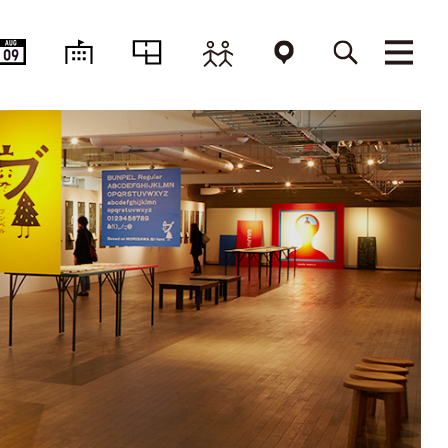
AUG
09