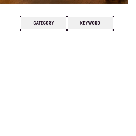
CATEGORY
KEYWORD
7
6
5
4
3
2
1
1999/
12
11
10