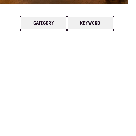
CATEGORY
KEYWORD
7
6
5
4
3
2
1
1980/
12
11
10