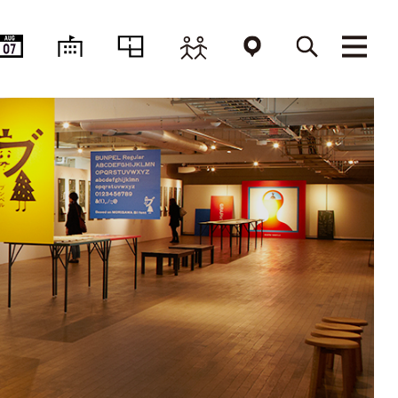
AUG
07