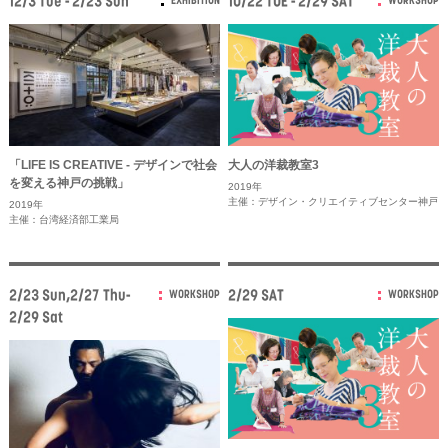
12/3 Tue - 2/23 Sun
10/22 TUE - 2/29 SAT
EXHIBITION
WORKSHOP
「LIFE IS CREATIVE ‐ デザインで社会
大人の洋裁教室3
を変える神戸の挑戦」
2019年
主催：デザイン・クリエイティブセンター神戸
2019年
主催：台湾経済部工業局
2/23 Sun,2/27 Thu-
2/29 SAT
WORKSHOP
WORKSHOP
2/29 Sat