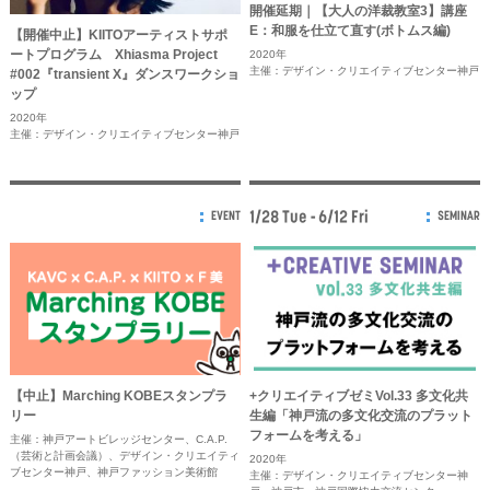
開催延期｜【大人の洋裁教室3】講座
E：和服を仕立て直す(ボトムス編)
【開催中止】KIITOアーティストサポ
ートプログラム Xhiasma Project
2020年
主催：デザイン・クリエイティブセンター神戸
#002『transient X』ダンスワークショ
ップ
2020年
主催：デザイン・クリエイティブセンター神戸
1/28 Tue - 6/12 Fri
EVENT
SEMINAR
【中止】Marching KOBEスタンプラ
+クリエイティブゼミVol.33 多文化共
リー
生編「神戸流の多文化交流のプラット
フォームを考える」
主催：神戸アートビレッジセンター、C.A.P.
（芸術と計画会議）、デザイン・クリエイティ
2020年
ブセンター神戸、神戸ファッション美術館
主催：デザイン・クリエイティブセンター神