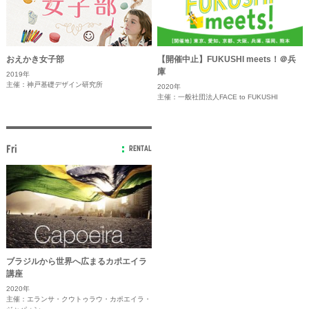
おえかき女子部
【開催中止】FUKUSHI meets！＠兵
庫
2019年
主催：神戸基礎デザイン研究所
2020年
主催：一般社団法人FACE to FUKUSHI
Fri
RENTAL
ブラジルから世界へ広まるカポエイラ
講座
2020年
主催：エランサ・クウトゥラウ・カポエイラ・