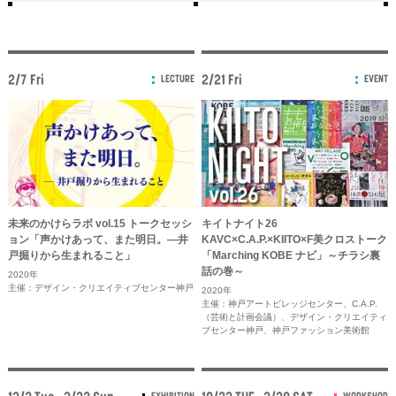
2/7 Fri
2/21 Fri
LECTURE
EVENT
未来のかけらラボ vol.15 トークセッシ
キイトナイト26
ョン「声かけあって、また明日。―井
KAVC×C.A.P.×KIITO×F美クロストーク
戸掘りから生まれること」
「Marching KOBE ナビ」～チラシ裏
話の巻～
2020年
主催：デザイン・クリエイティブセンター神戸
2020年
主催：神戸アートビレッジセンター、C.A.P.
（芸術と計画会議）、デザイン・クリエイティ
ブセンター神戸、神戸ファッション美術館