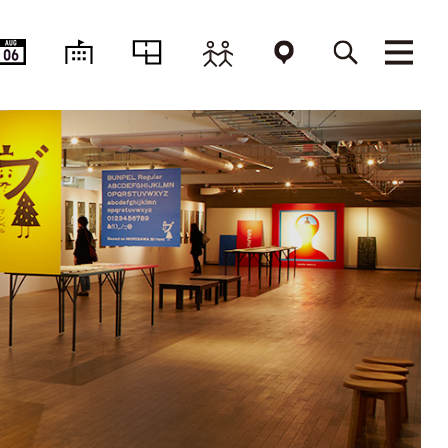
AUG
06