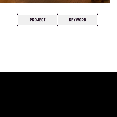
PROJECT
KEYWORD
7
6
5
4
3
2
1
1971/
12
11
10