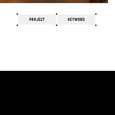
PROJECT
KEYWORD
7
6
5
4
3
2
1
2009/
12
11
10