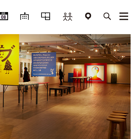
AUG
08