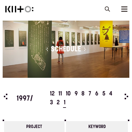
SCHEDULE
5
4
12
11
10
9
8
7
6
5
4
199
1997/
3
2
1
PROJECT
KEYWORD