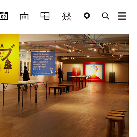
AUG
09