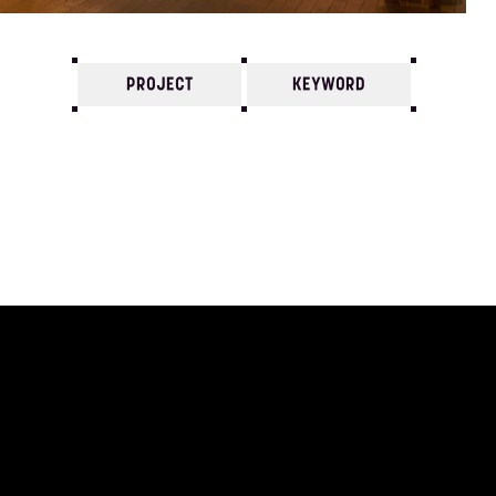
PROJECT
KEYWORD
7
6
5
4
3
2
1
1975/
12
11
10