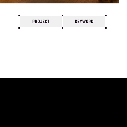
PROJECT
KEYWORD
7
6
5
4
3
2
1
1983/
12
11
10