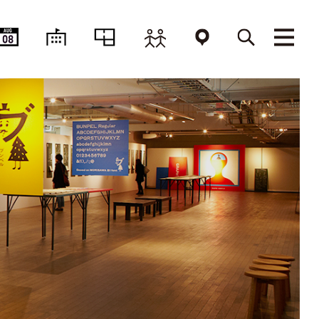
AUG
08