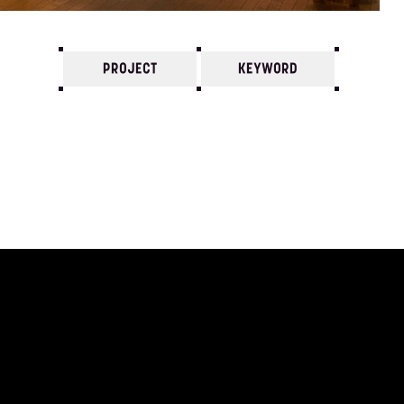
PROJECT
KEYWORD
7
6
5
4
3
2
1
2012/
12
11
10