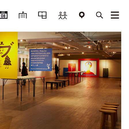
AUG
08