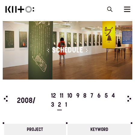
SCHEDULE
5
4
12
11
10
9
8
7
6
5
4
200
2008/
3
2
1
PROJECT
KEYWORD