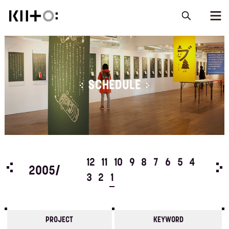
SCHEDULE
5
4
12
11
10
9
8
7
6
5
4
200
2005/
3
2
1
PROJECT
KEYWORD