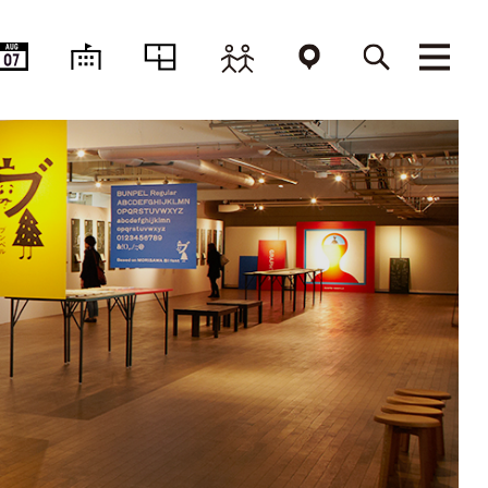
AUG
07