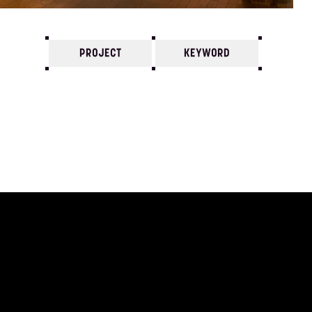
PROJECT
KEYWORD
7
6
5
4
3
2
1
2017/
12
11
10