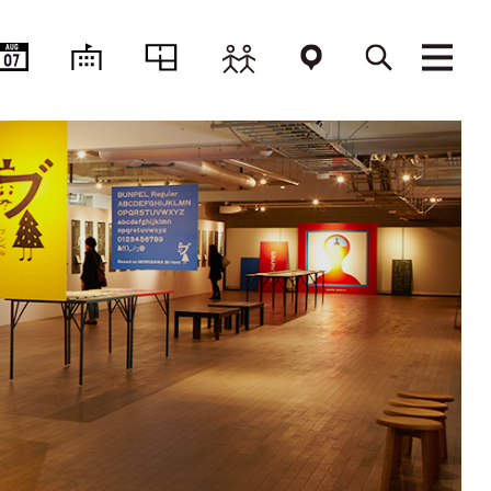
AUG
07