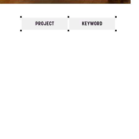
PROJECT
KEYWORD
7
6
5
4
3
2
1
2017/
12
11
10