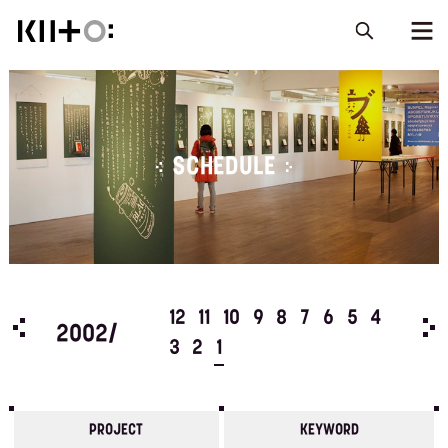
SCHEDULE
5
4
12
11
10
9
8
7
6
5
4
200
2002/
3
2
1
PROJECT
KEYWORD