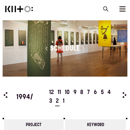
SCHEDULE
5
4
12
11
10
9
8
7
6
5
4
199
1994/
3
2
1
PROJECT
KEYWORD