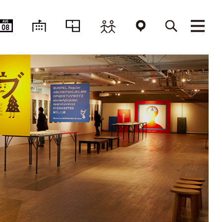
AUG
08