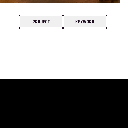
PROJECT
KEYWORD
7
6
5
4
3
2
1
1996/
12
11
10