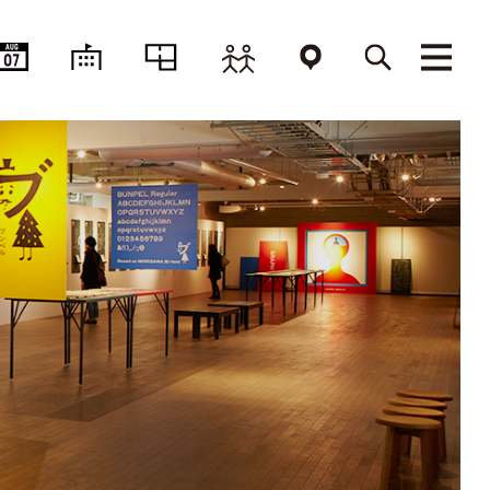
AUG
07