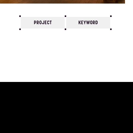
PROJECT
KEYWORD
7
6
5
4
3
2
1
2017/
12
11
10