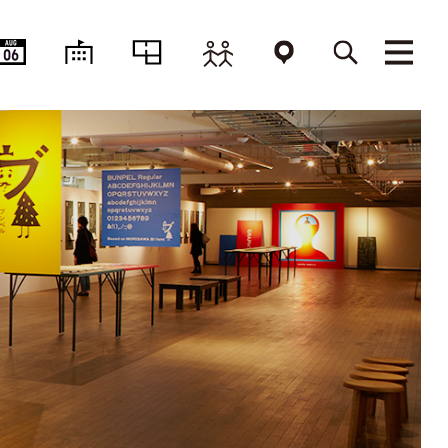
AUG
06