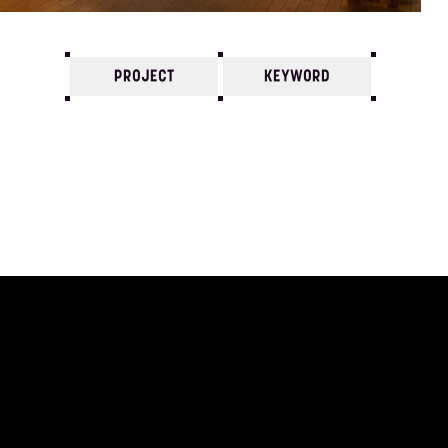
PROJECT
KEYWORD
7
6
5
4
3
2
1
1971/
12
11
10