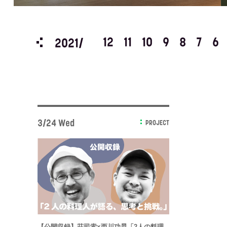
3
2
1
12
11
10
9
8
7
6
2021/
3/24 Wed
PROJECT
【公開収録】荘司索×西川功晃「2人の料理