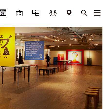
AUG
09