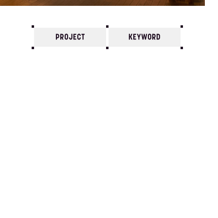
PROJECT
KEYWORD
7
6
5
4
3
2
1
2019/
12
11
10